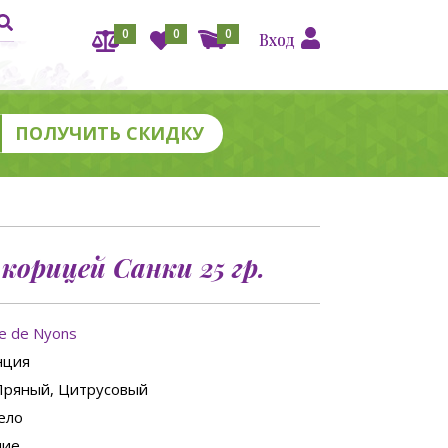
0
0
0
Вход
корицей Санки 25 гр.
ie de Nyons
нция
 Пряный, Цитрусовый
тело
ние