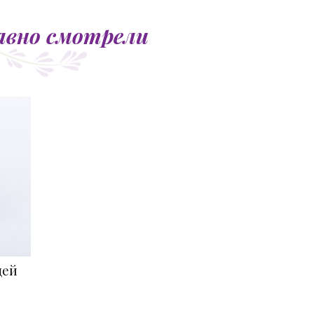
авно смотрели
цей