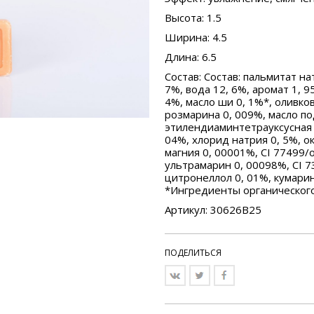
Высота
: 1.5
Ширина
: 4.5
Длина
: 6.5
Состав
: Состав: пальмитат н
7%, вода 12, 6%, аромат 1, 9
4%, масло ши 0, 1%*, оливков
розмарина 0, 009%, масло по
этилендиаминтетрауксусная 
04%, хлорид натрия 0, 5%, о
магния 0, 00001%, CI 77499/
ультрамарин 0, 00098%, CI 7
цитронеллол 0, 01%, кумарин 
*Ингредиенты органическог
Артикул: 30626B25
ПОДЕЛИТЬСЯ