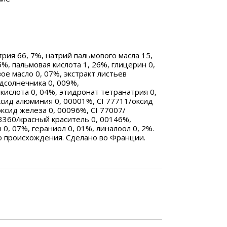
атрия 66, 7%, натрий пальмового масла 15,
5%, пальмовая кислота 1, 26%, глицерин 0,
ое масло 0, 07%, экстракт листьев
дсолнечника 0, 009%,
кислота 0, 04%, этидронат тетранатрия 0,
ксид алюминия 0, 00001%, CI 77711/оксид
оксид железа 0, 00096%, CI 77007/
3360/красный краситель 0, 00146%,
0, 07%, гераниол 0, 01%, линалоол 0, 2%.
о происхождения. Сделано во Франции.