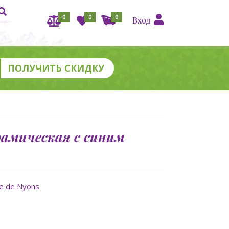
0
0
0
Вход
амическая с синим
ie de Nyons