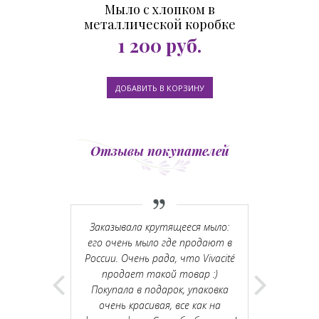
Мыло с хлопком в
металлической коробке
Сыровар 100гр
1 200
руб.
Отзывы покупателей
ое за
Заказывала крутящееся мыло:
Отличный 
Хочется
его очень мыло где продают в
очень при
ё!
России. Очень рада, что Vivacité
консультан
продает такой товар :)
ассорти
Покупала в подарок, упаковка
разбежал
очень красивая, все как на
внутрь. Х