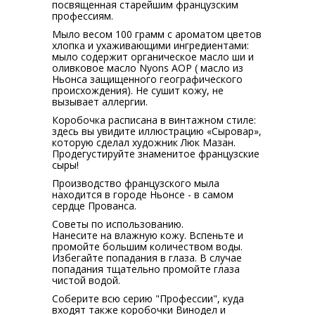
посвященная старейшим французским
профессиям.
Мыло весом 100 грамм с ароматом цветов
хлопка и ухаживающими ингредиентами:
мыло содержит органическое масло ши и
оливковое масло Nyons AOP ( масло из
Ньонса защищенного географического
происхождения). Не сушит кожу, не
вызывает аллергии.
Коробочка расписана в винтажном стиле:
здесь вы увидите иллюстрацию «Сыровар»,
которую сделал художник Люк Мазан.
Продегустируйте знаменитое французские
сыры!
Производство французского мыла
находится в городе Ньонсе - в самом
сердце Прованса.
Советы по использованию.
Нанесите на влажную кожу. Вспеньте и
промойте большим количеством воды.
Избегайте попадания в глаза. В случае
попадания тщательно промойте глаза
чистой водой.
Соберите всю серию "Профессии", куда
входят также коробочки Винодел и