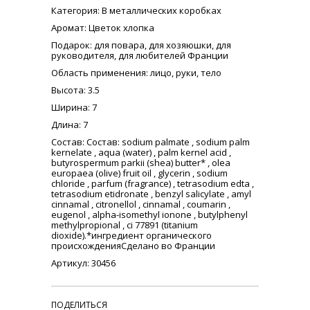
Категория
: В металлических коробках
Аромат
: Цветок хлопка
Подарок
: для повара, для хозяюшки, для
руководителя, для любителей Франции
Область применения
: лицо, руки, тело
Высота
: 3.5
Ширина
: 7
Длина
: 7
Состав
: Состав: sodium palmate , sodium palm
kernelate , aqua (water) , palm kernel acid ,
butyrospermum parkii (shea) butter* , olea
europaea (olive) fruit oil , glycerin , sodium
chloride , parfum (fragrance) , tetrasodium edta ,
tetrasodium etidronate , benzyl salicylate , amyl
cinnamal , citronellol , cinnamal , coumarin ,
eugenol , alpha-isomethyl ionone , butylphenyl
methylpropional , ci 77891 (titanium
dioxide).*ингредиент органического
происхожденияСделано во Франции
Артикул: 30456
ПОДЕЛИТЬСЯ