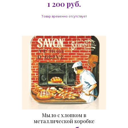
Винодел 100гр
1 200
руб.
Товар временно отсутствует
Мыло с хлопком в
металлической коробке
Булочник 100гр