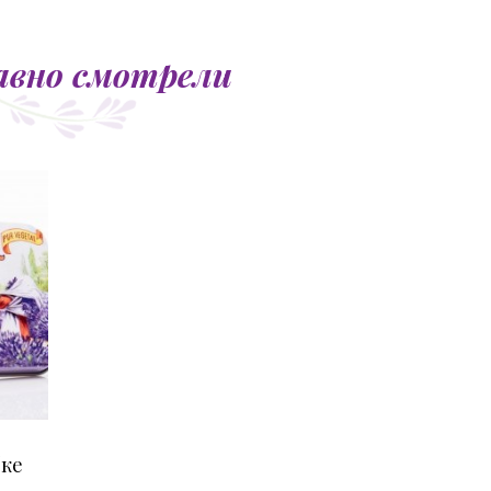
авно смотрели
бке
.