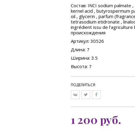
Состав
: INCI sodium palmate ,
kernel acid , butyrospermum par
oil , glycerin , parfum (fragran
tetrasodium etidronate , linaloo
ingrédient issu de l’agricult
происхождения
Артикул: 30526
Длина: 7
Ширина: 3.5
Высота: 7
ПОДЕЛИТЬСЯ
1 200
руб.