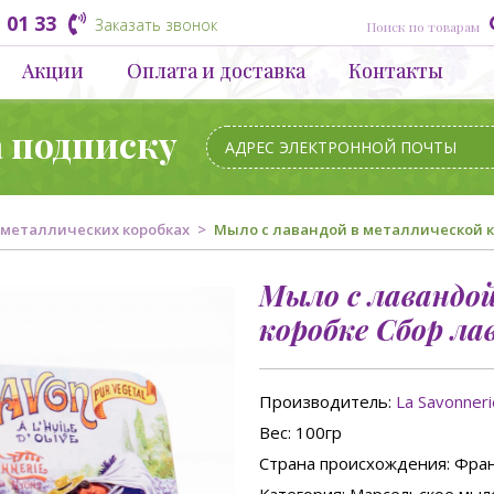
 01 33
Заказать звонок
Акции
Оплата и доставка
Контакты
а подписку
 металлических коробках
Мыло с лавандой в металлической ко
Мыло с лавандо
коробке Сбор лав
Производитель:
La Savonner
Вес
: 100гр
Страна происхождения
: Фра