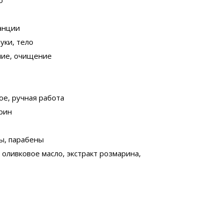
о
анции
руки, тело
ение, очищение
ое, ручная работа
ерин
ы, парабены
, оливковое масло, экстракт розмарина,