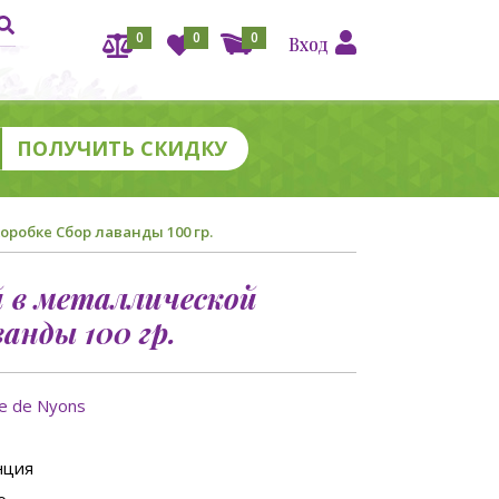
0
0
0
Вход
робке Сбор лаванды 100 гр.
й в металлической
анды 100 гр.
ie de Nyons
нция