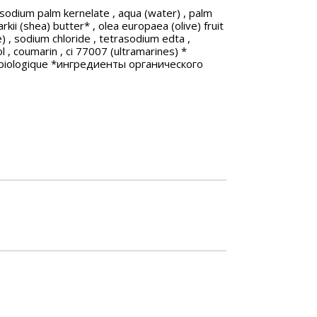
 sodium palm kernelate , aqua (water) , palm
kii (shea) butter* , olea europaea (olive) fruit
ce) , sodium chloride , tetrasodium edta ,
l , coumarin , ci 77007 (ultramarines) *
ure biologique *ингредиенты органического