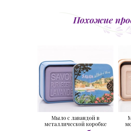
Похожие пр
Мыло с лавандой в
М
металлической коробке
ме
Марина 100 гр.