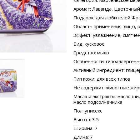
Категория
: Марсельское мыл
Аромат
: Лаванда, Цветочный
Подарок
: для любителей Фр
Область применения
: лицо, 
Эффект
: увлажнение, смягч
Вид
: кусковое
Средство
: мыло
Особенности
: гипоаллергенн
Активный ингредиент
: глиц
Тип кожи
: для всех типов
Не содержит
: животные жир
Масла и экстракты
: масло ши
масло подсолнечника
Пол
: унисекс
Высота
: 3.5
Ширина
: 7
Длина
: 7