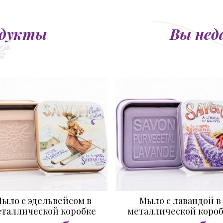
одукты
Вы нед
ыло с эдельвейсом в
Мыло с лавандой в
таллической коробке
металлической коро
Лыжница 100 гр.
Сбор лаванды 100 гр