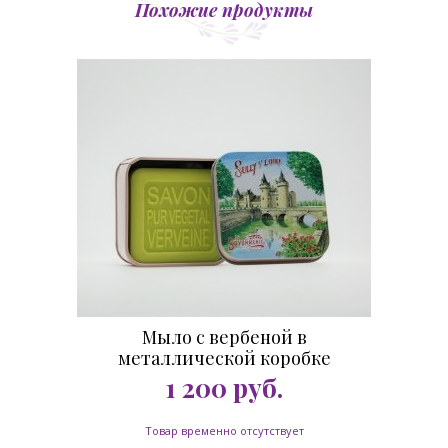
Похожие продукты
Мыло с вербеной в
металлической коробке
Сюлли-сюр-Луар 100 гр.
1 200
руб.
Товар временно отсутствует