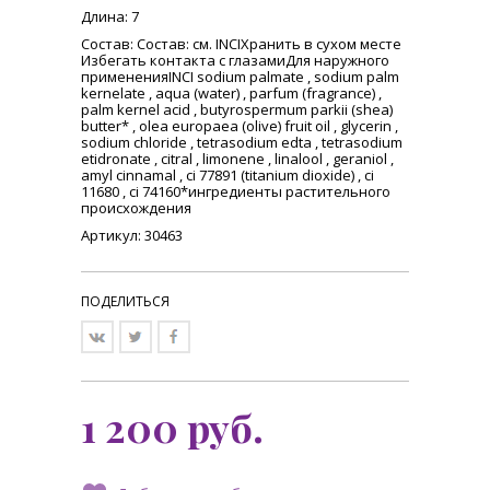
Длина
: 7
Состав
: Состав: см. INCIХранить в сухом месте
Избегать контакта с глазамиДля наружного
примененияINCI sodium palmate , sodium palm
kernelate , aqua (water) , parfum (fragrance) ,
palm kernel acid , butyrospermum parkii (shea)
butter* , olea europaea (olive) fruit oil , glycerin ,
sodium chloride , tetrasodium edta , tetrasodium
etidronate , citral , limonene , linalool , geraniol ,
amyl cinnamal , ci 77891 (titanium dioxide) , ci
11680 , ci 74160*ингредиенты растительного
происхождения
Артикул: 30463
ПОДЕЛИТЬСЯ
1 200
руб.