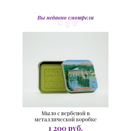
Вы недавно смотрели
Мыло с вербеной в
металлической коробке
Шенонсо 100 гр.
1 200
руб.