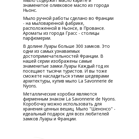
Мыло содержит масло карите и
знаменитое оливковое масло из города
Ньонс.
Мыло ручной работы сделано во Франции
- на мыловаренной фабрике,
расположенной в Ньонсе, в Провансе.
Ароматы из города Грасс - столицы
парфюмерии.
В долине Луары больше 300 замков. Это
одни из самых узнаваемых
достопримечательностей Франции. В
нашей серии изображены самые
знаменитые замки Луары Каждый год их
посещают тысячи туристов. И вы тоже
сможете насладиться этими шедеврами
архитектуры, купив мыло La Savonnerie de
Nyons.
Металлические коробки являются
фирменным знаком La Savonnerie de Nyons.
Коробочку можно использовать для
хранения ценных вешиц. Мыло "Шенонсо" -
идеальный подарок для всех любителей
замков Луары и Франции.