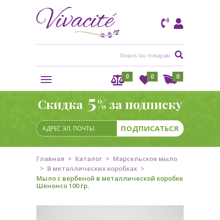
0
0
0
5
Скидка
% за подписку
Главная
Каталог
Марсельское мыло
В металлических коробках
Мыло с вербеной в металлической коробке
Шенонсо 100 гр.