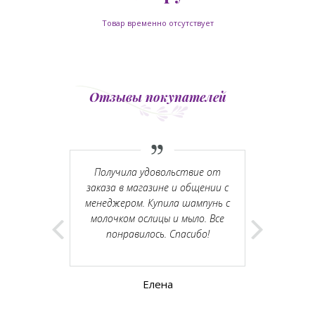
Товар временно отсутствует
Отзывы покупателей
аромат и
Получила удовольствие от
Вчера побы
ковали и
заказа в магазине и общении с
шоуруме. П
Благодарю!
менеджером. Купила шампунь с
Москвы ок
молочком ослицы и мыло. Все
доброжел
понравилось. Спасибо!
облако неж
очень понра
еславовна
Елена