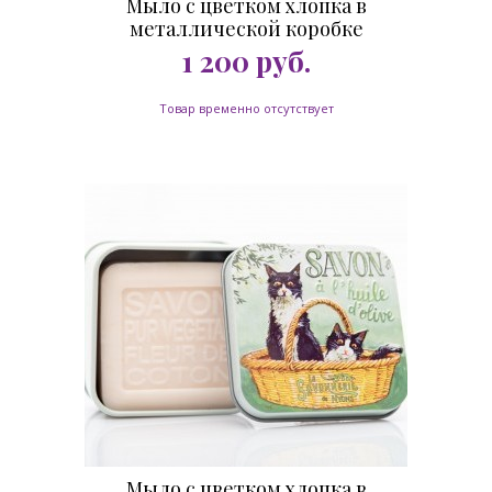
Мыло с цветком хлопка в
металлической коробке
Карусель 100 гр.
1 200
руб.
Товар временно отсутствует
Мыло с цветком хлопка в