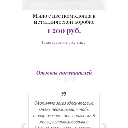
Мыло с цветком хлопка в
металлической коробке
Трамвай 100 гр.
1 200
руб.
Товар временно отсутствует
Отзывы покупателей
о посылочка
Оформляла заказ здесь впервые.
Мыло реал
ет. Товар
Очень переживала, чтобы
пахнет, 
язательно
товар оказался оригинальным. В
ощущения 
 коробочек.
итоге, осталась довольна.
коробочки