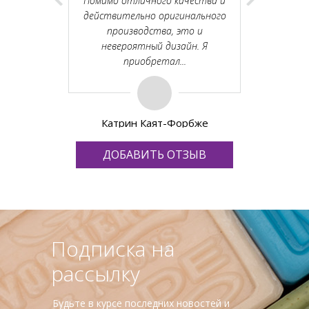
Помимо отличного качества и
Вживую он
действительно оригинального
выпуклые р
производства, это и
а
невероятный дизайн. Я
приобретал...
Катрин Каят-Форбже
ДОБАВИТЬ ОТЗЫВ
Подписка на
рассылку
Будьте в курсе последних новостей и