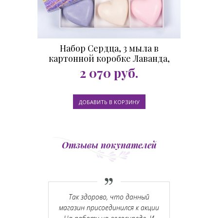
Набор Сердца, 3 мыла в
картонной коробке Лаванда,
хлопок, роза
2 070
руб.
Отзывы покупателей
рок маме и
Так здорово, что данный
Спас
, обе были в
магазин присоединился к акции
операт