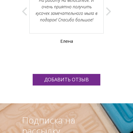
 самой
На работу на велосипеде. И
к
хи, они
очень приятно получить
иятные. В
кусочек замечательного мыла в
ажу себе.
подарок! Спасибо большое!
 DPD , все
Вивасите!
Елена
ДОБАВИТЬ ОТЗЫВ
Подписка на
рассылку