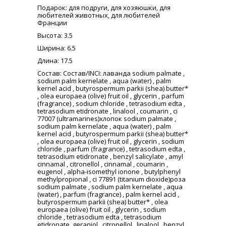
Подарок
: для подруги, для хозяюшки, для
любителей животных, для любителей
Франции
Высота
: 3.5
Ширина
: 6.5
Длина
: 17.5
Состав
: Состав/INCI: лаванда sodium palmate ,
sodium palm kernelate , aqua (water) , palm
kernel acid , butyrospermum parkii (shea) butter*
, olea europaea (olive) fruit oil , glycerin , parfum
(fragrance) , sodium chloride , tetrasodium edta ,
tetrasodium etidronate , linalool , coumarin , ci
77007 (ultramarines)хлопок sodium palmate ,
sodium palm kernelate , aqua (water) , palm
kernel acid , butyrospermum parkii (shea) butter*
, olea europaea (olive) fruit oil , glycerin , sodium
chloride , parfum (fragrance) , tetrasodium edta ,
tetrasodium etidronate , benzyl salicylate , amyl
cinnamal , citronellol , cinnamal , coumarin ,
eugenol , alpha-isomethyl ionone , butylphenyl
methylpropional , ci 77891 (titanium dioxide)роза
sodium palmate , sodium palm kernelate , aqua
(water) , parfum (fragrance) , palm kernel acid ,
butyrospermum parkii (shea) butter* , olea
europaea (olive) fruit oil , glycerin , sodium
chloride , tetrasodium edta , tetrasodium
etidronate, geraniol , citronellol , linalool , benzyl