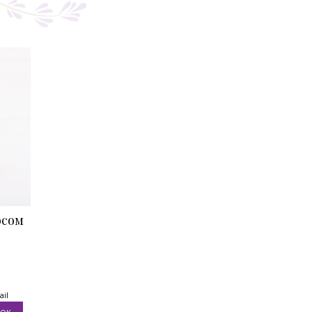
осом
ail