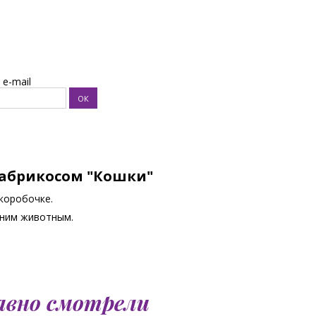
e-mail
 абрикосом "Кошки"
коробочке.
шним животным.
авно смотрели