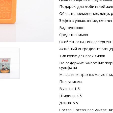
Подарок
: для любителей жи
Область применения
: лицо, 
Эффект
: увлажнение, смягч
Вид
: кусковое
Средство
: мыло
Особенности
: гипоаллергенн
Активный ингредиент
: глиц
Тип кожи
: для всех типов
Не содержит
: животные жир
сульфаты
Масла и экстракты
: масло ши
Пол
: унисекс
Высота
: 1.5
Ширина
: 4.5
Длина
: 6.5
Состав
: Состав: пальмитат н