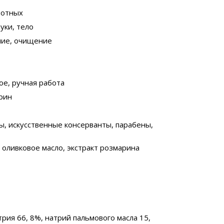
вотных
руки, тело
ение, очищение
ое, ручная работа
ерин
ы, искусственные консерванты, парабены,
, оливковое масло, экстракт розмарина
атрия 66, 8%, натрий пальмового масла 15,