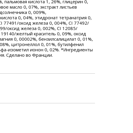
%, пальмовая кислота 1, 26%, глицерин 0,
овое масло 0, 07%, экстракт листьев
дсолнечника 0, 009%,
кислота 0, 04%, этидронат тетранатрия 0,
CI 77491/оксид железа 0, 004%, CI 77492/
499/оксид железа 0, 002%, CI 12085/
I 19140/желтый краситель 0, 09%, оксид
агния 0, 00002%, бензилсалицилат 0, 01%,
 08%, цитронеллол 0, 01%, бутилфенил
ьфа-изометил ионон 0, 02%. *Ингредиенты
я. Сделано во Франции.