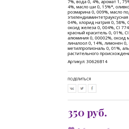
7%, вода 0, 4%, аромат 1, 75
4%, масло ши 0, 15%*, оливк
розмарина 0, 009%, масло по
этилендиаминтетрауксусная 
04%, хлорид натрия 0, 58%, 
оксид железа 0, 004%, CI 77
красный краситель 0, 01%, C
алюминия 0, 00002%, оксид м
линалоол 0, 14%, лимонен 0,
метилпропиональ 0, 01%, ал
растительного происхождени
Артикул: 30626B14
ПОДЕЛИТЬСЯ
350
руб.