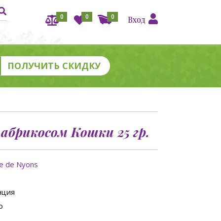
0
0
0
Вход
 абрикосом Кошки 25 гр.
ie de Nyons
нция
о