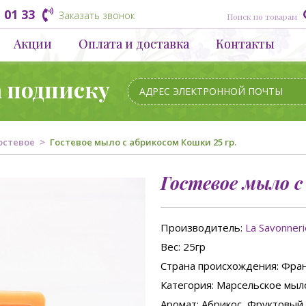
 01 33
Заказать звонок
Акции
Оплата и доставка
Контакты
а подписку
остевое
Гостевое мыло с абрикосом Кошки 25 гр.
Гостевое мыло с
Производитель:
La Savonner
Вес
: 25гр
Страна происхождения
: Фра
Категория
: Марсельское мыл
Аромат
: Абрикос, Фруктовый