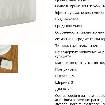
Область применения
: руки, 
Эффект
: увлажнение, смягче
Вид
: кусковое
Средство
: мыло
Особенности
: гипоаллергенн
Активный ингредиент
: глиц
Тип кожи
: для всех типов
Не содержит
: животные жир
сульфаты
Масла и экстракты
: масло ши
Пол
: унисекс
Высота
: 2.5
Ширина
: 5
Длина
: 7.5
Состав
: sodium palmate · sodi
acid · butyrospermum parkii (she
glycerin · parfum (fragrance) · 