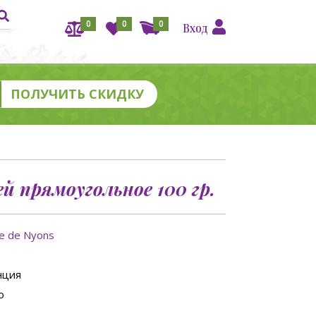
0
0
0
Вход
й прямоугольное 100 гр.
ie de Nyons
нция
о