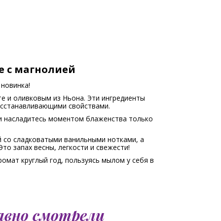
е с магнолией
 новинка!
е и оливковым из Ньона. Эти ингредиенты
сстанавливающими свойствами.
 и насладитесь моментом блаженства только
й со сладковатыми ванильными нотками, а
то запах весны, легкости и свежести!
омат круглый год, пользуясь мылом у себя в
авно смотрели