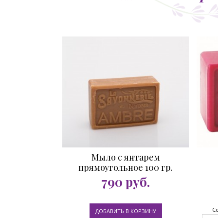
Мыло с янтарем
прямоугольное 100 гр.
п
790
руб.
Со