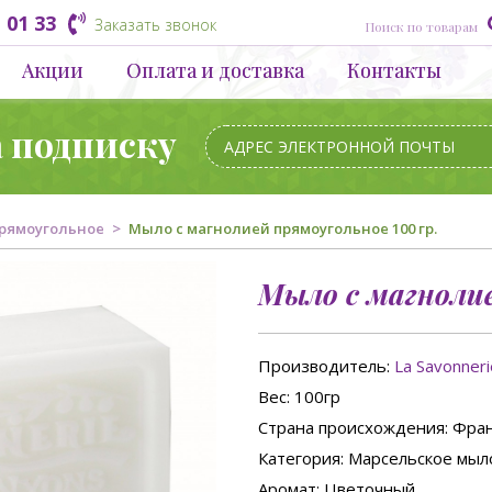
 01 33
Заказать звонок
Акции
Оплата и доставка
Контакты
а подписку
рямоугольное
Мыло с магнолией прямоугольное 100 гр.
Мыло с магнолие
Производитель:
La Savonner
Вес
: 100гр
Страна происхождения
: Фра
Категория
: Марсельское мыл
Аромат
: Цветочный