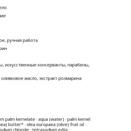
тело
ние
ое, ручная работа
ерин
ы, искусственные консерванты, парабены,
, оливковое масло, экстракт розмарина
um palm kernelate · aqua (water) · palm kernel
a) butter* · olea europaea (olive) fruit oil ·
sodium chloride · tetrasodium edta ·