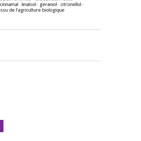
namal · linalool · geraniol · citronellol ·
issu de l’agriculture biologique