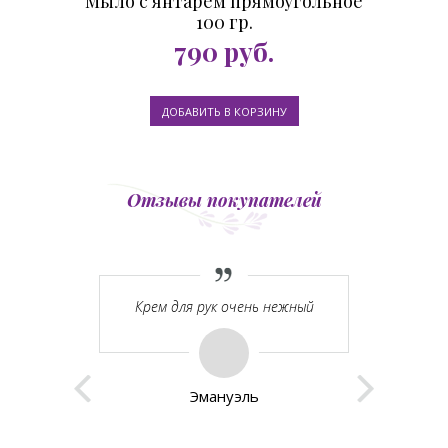
Мыло с янтарем прямоугольное
100 гр.
790
руб.
Отзывы покупателей
еративная
Крем для рук очень нежный
Спас
аказала, к
операт
ли. Спасибо
к
Эмануэль