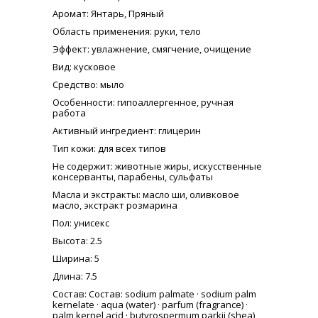
Аромат
: Янтарь, Пряный
Область применения
: руки, тело
Эффект
: увлажнение, смягчение, очищение
Вид
: кусковое
Средство
: мыло
Особенности
: гипоаллергенное, ручная
работа
Активный ингредиент
: глицерин
Тип кожи
: для всех типов
Не содержит
: животные жиры, искусственные
консерванты, парабены, сульфаты
Масла и экстракты
: масло ши, оливковое
масло, экстракт розмарина
Пол
: унисекс
Высота
: 2.5
Ширина
: 5
Длина
: 7.5
Состав
: Состав: sodium palmate · sodium palm
kernelate · aqua (water) · parfum (fragrance) ·
palm kernel acid · butyrospermum parkii (shea)