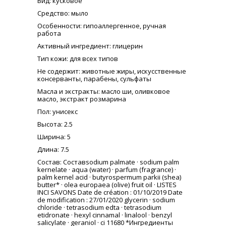
Вид
: кусковое
Средство
: мыло
Особенности
: гипоаллергенное, ручная
работа
Активный ингредиент
: глицерин
Тип кожи
: для всех типов
Не содержит
: животные жиры, искусственные
консерванты, парабены, сульфаты
Масла и экстракты
: масло ши, оливковое
масло, экстракт розмарина
Пол
: унисекс
Высота
: 2.5
Ширина
: 5
Длина
: 7.5
Состав
: Составsodium palmate · sodium palm
kernelate · aqua (water) · parfum (fragrance) ·
palm kernel acid · butyrospermum parkii (shea)
butter* · olea europaea (olive) fruit oil · LISTES
INCI SAVONS Date de création : 01/10/2019 Date
de modification : 27/01/2020 glycerin · sodium
chloride · tetrasodium edta · tetrasodium
etidronate · hexyl cinnamal · linalool · benzyl
salicylate · geraniol · ci 11680 *Ингредиенты