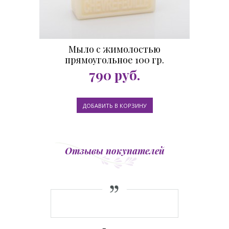
Мыло с жимолостью
прямоугольное 100 гр.
790
руб.
Отзывы покупателей
еративная
Брали эдел
аказала, к
вербену
ли. Спасибо
прекрасно