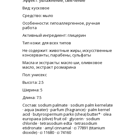
Эффект
: увлажнение, смягчение
Вид
: кусковое
Средство
: мыло
Особенности
: гипоаллергенное, ручная
работа
Активный ингредиент
: глицерин
Тип кожи
: для всех типов
Не содержит
: животные жиры, искусственные
консерванты, парабены, сульфаты
Масла и экстракты
: масло ши, оливковое
масло, экстракт розмарина
Пол
: унисекс
Высота
: 2.5
Ширина
: 5
Длина
: 7.5
Состав
: sodium palmate · sodium palm kernelate
· aqua (water) · parfum (fragrance) · palm kernel
acid · butyrospermum parkii (shea) butter* · olea
europaea (olive) fruit oil · glycerin · sodium
chloride · tetrasodium edta · tetrasodium
etidronate · amyl cinnamal · ci 77891 (titanium
dioxide) · ci 11680 · ci 74160