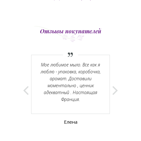
Отзывы покупателей
 подарок.
Мое любимое мыло. Все как я
ки хорошо
люблю - упаковка, коробочка,
ативная
аромат. Доставили
 общение с
моментально , ценник
atsApp.
адекватный . Настоящая
Франция.
Елена