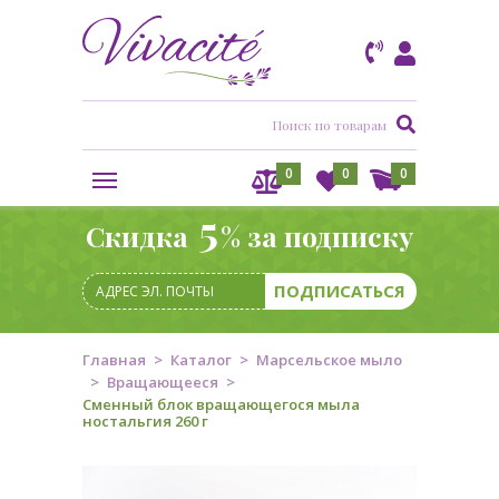
0
0
0
5
Скидка
% за подписку
Главная
Каталог
Марсельское мыло
Вращающееся
Сменный блок вращающегося мыла
ностальгия 260 г