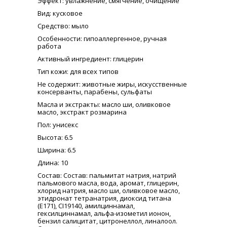
Эффект
: увлажнение, смягчение, очищение
Вид
: кусковое
Средство
: мыло
Особенности
: гипоаллергенное, ручная
работа
Активный ингредиент
: глицерин
Тип кожи
: для всех типов
Не содержит
: животные жиры, искусственные
консерванты, парабены, сульфаты
Масла и экстракты
: масло ши, оливковое
масло, экстракт розмарина
Пол
: унисекс
Высота
: 6.5
Ширина
: 6.5
Длина
: 10
Состав
: Состав: пальмитат натрия, натрий
пальмового масла, вода, аромат, глицерин,
хлорид натрия, масло ши, оливковое масло,
этидронат тетранатрия, диоксид титана
(E171), CI19140, амилциннамал,
гексилциннамал, альфа-изометил ионон,
бензил салицитат, цитронеллол, линалоол.