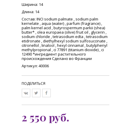
Ширина
: 14
Длина
: 14
Состав
: INCI sodium palmate , sodium palm
kernelate , aqua (water) , parfum (fragrance) ,
palm kernel acid , butyrospermum parkii (shea)
butter* , olea europaea (olive) fruit oil , glycerin ,
sodium chloride , tetrasodium edta , tetrasodium
etidronate , diethylhexyl sodium sulfosuccinate ,
citronellol , linalool , hexyl cinnamal , butylphenyl
methylpropional , ci 77891 (titanium dioxide) , ci
12490 *ингредиент растительного
происхождения Сделано во Франции
Артикул: 40006
ПОДЕЛИТЬСЯ
2 550
руб.