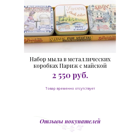
Набор мыла в металлических
коробках Париж с майской
розой, 3 штуки
2 550
руб.
Товар временно отсутствует
Отзывы покупателей