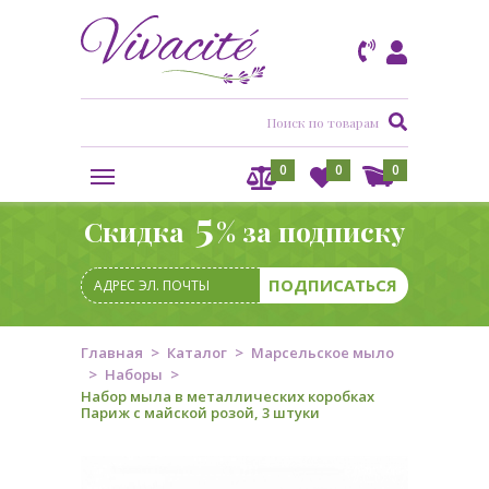
0
0
0
5
Скидка
% за подписку
Главная
Каталог
Марсельское мыло
Наборы
Набор мыла в металлических коробках
Париж с майской розой, 3 штуки