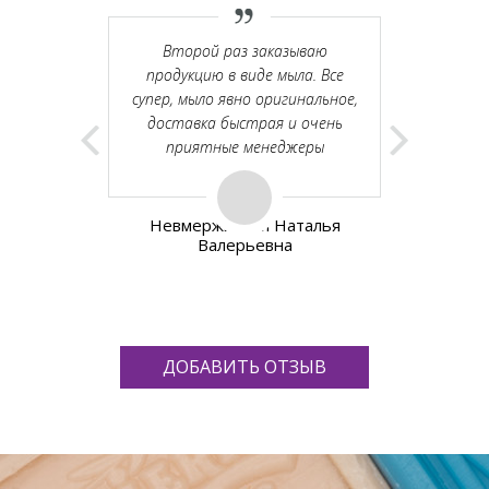
н, идут на
Второй раз заказываю
Заказал
ям, держат
продукцию в виде мыла. Все
апельсин
хотелось
супер, мыло явно оригинальное,
Качество 
 в доме и я
доставка быстрая и очень
Коммун
даря мылу.
приятные менеджеры
Анастас
пользую для
обработк
я, ребёнка,
, ...
Невмержицкая Наталья
Валерьевна
Эфрос Нат
ДОБАВИТЬ ОТЗЫВ