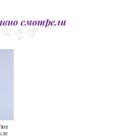
авно смотрели
Уют
кле