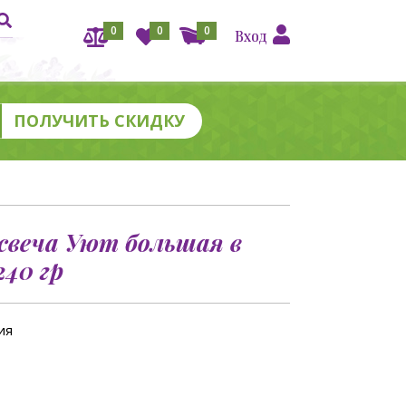
0
0
0
Вход
свеча Уют большая в
40 гр
ия