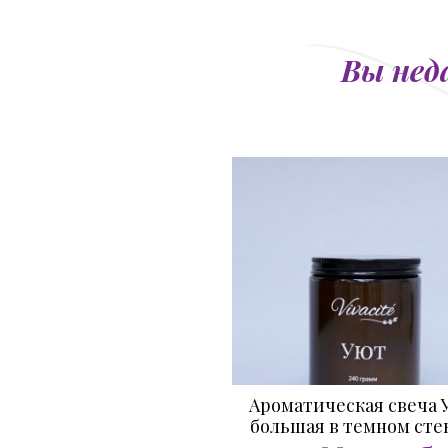
Вы нед
Ароматическая свеча 
большая в темном сте
240 гр