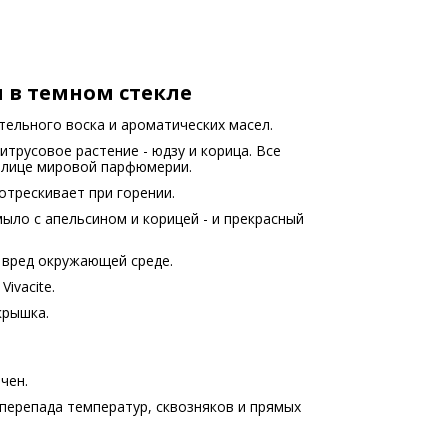
 в темном стекле
тельного воска и ароматических масел.
итрусовое растение - юдзу и корица. Все
толице мировой парфюмерии.
трескивает при горении.
ыло с апельсином и корицей - и прекрасный
 вред окружающей среде.
ivacite.
крышка.
чен.
перепада температур, сквозняков и прямых