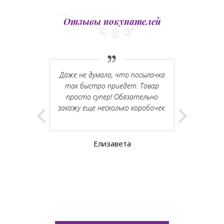
Отзывы покупателей
Даже не думала, что посылочка
Никогда не
так быстро приедет. Товар
зато те
просто супер! Обязательно
закажу еще несколько коробочек.
Елизавета