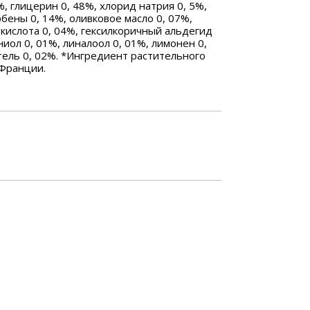
%, глицерин 0, 48%, хлорид натрия 0, 5%,
рбены 0, 14%, оливковое масло 0, 07%,
кислота 0, 04%, гексилкоричный альдегид
ниол 0, 01%, линалоол 0, 01%, лимонен 0,
тель 0, 02%. *Ингредиент растительного
 Франции.