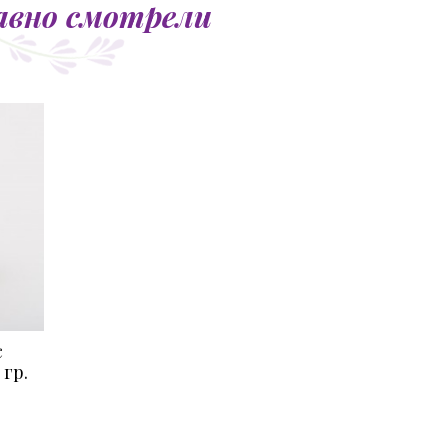
авно смотрели
с
гр.