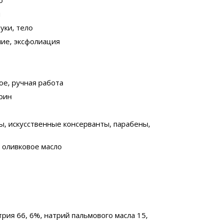
о
й
руки, тело
ние, эксфолиация
ое, ручная работа
ерин
ы, искусственные консерванты, парабены,
, оливковое масло
атрия 66, 6%, натрий пальмового масла 15,