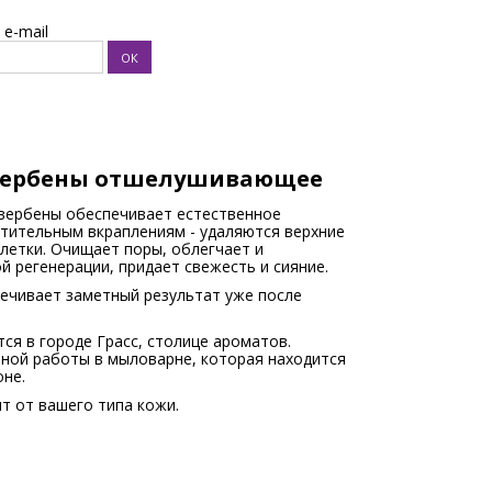
e-mail
 вербены отшелушивающее
вербены обеспечивает естественное
тительным вкраплениям - удаляются верхние
летки. Очищает поры, облегчает и
й регенерации, придает свежесть и сияние.
чивает заметный результат уже после
ся в городе Грасс, столице ароматов.
чной работы в мыловарне, которая находится
оне.
т от вашего типа кожи.