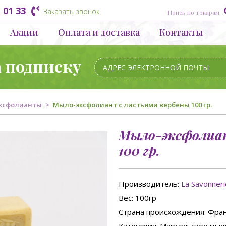
 01 33
Заказать звонок
Акции
Оплата и доставка
Контакты
а подписку
ксфолианты
Мыло-эксфолиант с листьями вербены 100 гр.
Мыло-эксфолиан
100 гр.
Производитель:
La Savonner
Вес
: 100гр
Страна происхождения
: Фра