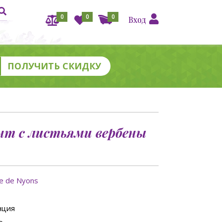
0
0
0
Вход
т с листьями вербены
ie de Nyons
нция