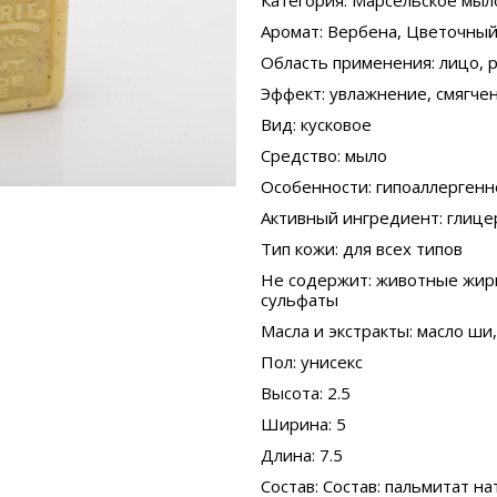
Категория
: Марсельское мыл
Аромат
: Вербена, Цветочны
Область применения
: лицо, 
Эффект
: увлажнение, смягче
Вид
: кусковое
Средство
: мыло
Особенности
: гипоаллергенн
Активный ингредиент
: глиц
Тип кожи
: для всех типов
Не содержит
: животные жир
сульфаты
Масла и экстракты
: масло ши
Пол
: унисекс
Высота
: 2.5
Ширина
: 5
Длина
: 7.5
Состав
: Состав: пальмитат н