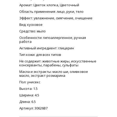
Аромат
: Цветок хлопка, Цветочный
Область применения
: лицо, руки, тело
Эффект
: увлажнение, смягчение, очищение
Вид
: кусковое
Средство
: мыло
Особенности
: гипоаллергенное, ручная
работа
Активный ингредиент
: глицерин
Тип кожи
: для всех типов
Не содержит
: животные жиры, искусственные
консерванты, парабены, сульфаты
Масла и экстракты
: масло ши, оливковое
масло, экстракт розмарина
Пол
: унисекс
Высота
: 1.5
Ширина
: 4.5
Длина
: 6.5
Артикул: 30626B7