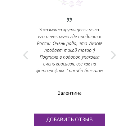
ее. Вкусно
Заказывала крутящееся мыло:
Вчера побы
 приятные
его очень мыло где продают в
шоуруме. П
ья. Ну а в
России. Очень рада, что Vivacité
Москвы ок
влюбилась.
продает такой товар :)
доброжел
сказочные,
Покупала в подарок, упаковка
облако неж
м. Спасибо!
очень красивая, все как на
очень понра
фотографиях. Спасибо большое!
Валентина
ДОБАВИТЬ ОТЗЫВ