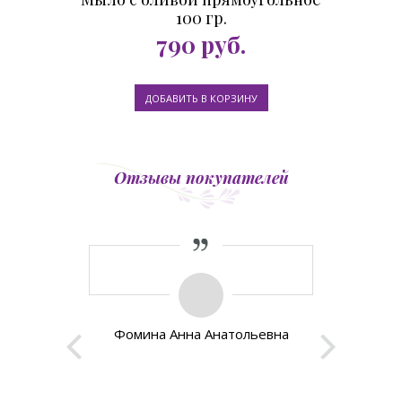
100 гр.
790
руб.
Отзывы покупателей
ровансе. Но
Изумитель
, как он
изумит
Буквально 
мыло пр
Фомина Анна Анатольевна
красоты
сомнев
останусь 