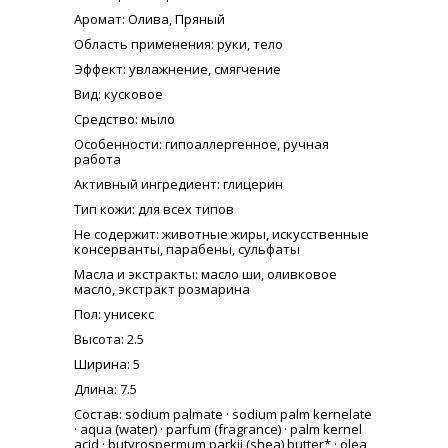
Аромат
: Олива, Пряный
Область применения
: руки, тело
Эффект
: увлажнение, смягчение
Вид
: кусковое
Средство
: мыло
Особенности
: гипоаллергенное, ручная
работа
Активный ингредиент
: глицерин
Тип кожи
: для всех типов
Не содержит
: животные жиры, искусственные
консерванты, парабены, сульфаты
Масла и экстракты
: масло ши, оливковое
масло, экстракт розмарина
Пол
: унисекс
Высота
: 2.5
Ширина
: 5
Длина
: 7.5
Состав
: sodium palmate · sodium palm kernelate
· aqua (water) · parfum (fragrance) · palm kernel
acid · butyrospermum parkii (shea) butter* · olea