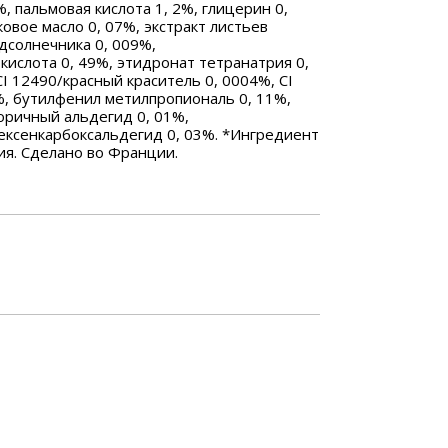
%, пальмовая кислота 1, 2%, глицерин 0,
ковое масло 0, 07%, экстракт листьев
дсолнечника 0, 009%,
кислота 0, 49%, этидронат тетранатрия 0,
CI 12490/красный краситель 0, 0004%, CI
%, бутилфенил метилпропиональ 0, 11%,
оричный альдегид 0, 01%,
ксенкарбоксальдегид 0, 03%. *Ингредиент
я. Сделано во Франции.