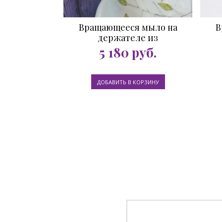
Вращающееся мыло на
В
держателе из
нержавеющей стали олива
5 180
руб.
260 гр.