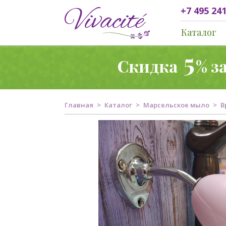
+7 495 241
Каталог
5
Скидка
% з
Главная
Каталог
Марсельское мыло
В