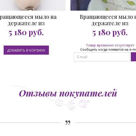
ращающееся мыло на
Вращающееся мыло 
держателе из
держателе из
нержавеющей стали
нержавеющей стали р
5 180
руб.
5 180
руб.
хлопок 260 гр.
260 гр.
Товар временно отсутствует
Сообщить когда появится на e-m
Отзывы покупателей