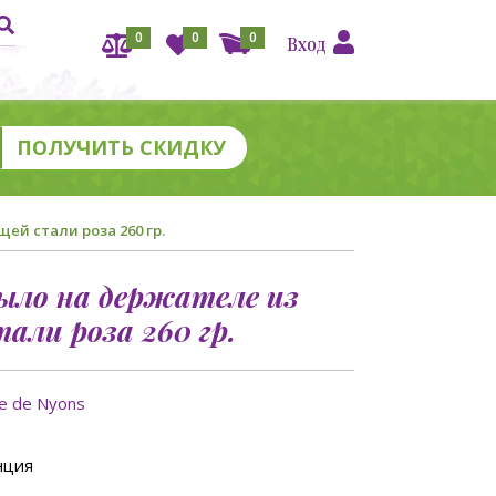
0
0
0
Вход
й стали роза 260 гр.
ло на держателе из
ли роза 260 гр.
ie de Nyons
нция