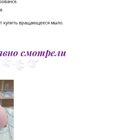
ровансе.
а.
ует купить вращающееся мыло.
авно смотрели