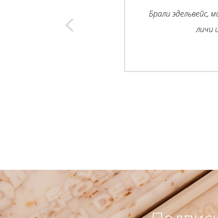
Брали эдельвейс, м
личи 