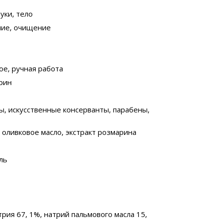
руки, тело
ение, очищение
ое, ручная работа
ерин
ы, искусственные консерванты, парабены,
, оливковое масло, экстракт розмарина
ль
атрия 67, 1%, натрий пальмового масла 15,