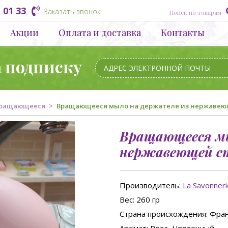
 01 33
Заказать звонок
Акции
Оплата и доставка
Контакты
а подписку
ращающееся
Вращающееся мыло на держателе из нержавеюще
Вращающееся мы
нержавеющей ста
Производитель:
La Savonner
Вес
: 260 гр
Страна происхождения
: Фра