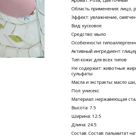
Аромат
: Роза, Цветочный
Область применения
: лицо, 
Эффект
: увлажнение, смягч
Вид
: кусковое
Средство
: мыло
Особенности
: гипоаллергенн
Активный ингредиент
: глиц
Тип кожи
: для всех типов
Не содержит
: животные жир
сульфаты
Масла и экстракты
: масло ши
Пол
: унисекс
Материал
: нержавеющая ста
Высота
: 7.5
Ширина
: 12.5
Длина
: 24.5
Состав
: Состав: пальмитат н