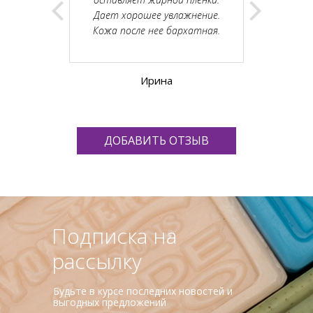
, упаковка
Дает хорошее увлажнение.
се как на
Кожа после нее бархатная.
бо большое!
Ирина
а
ДОБАВИТЬ ОТЗЫВ
Подписка на
рассылку
Будьте в курсе последних новостей и
выгодных предложений