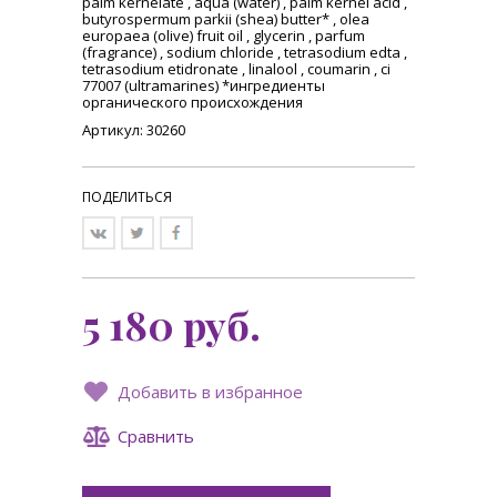
palm kernelate , aqua (water) , palm kernel acid ,
butyrospermum parkii (shea) butter* , olea
europaea (olive) fruit oil , glycerin , parfum
(fragrance) , sodium chloride , tetrasodium edta ,
tetrasodium etidronate , linalool , coumarin , ci
77007 (ultramarines) *ингредиенты
органического происхождения
Артикул: 30260
ПОДЕЛИТЬСЯ
5 180
руб.
Добавить в избранное
Сравнить