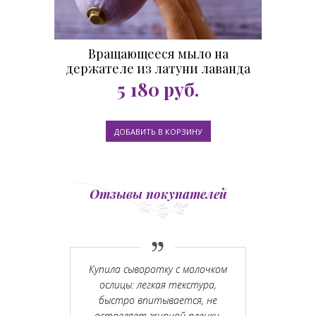
Вращающееся мыло на
держателе из латуни лаванда
260 гр.
5 180
руб.
Отзывы покупателей
ееся мыло:
Купила сыворотку с молочком
Красивая
 продают в
ослицы: легкая текстура,
аромат 
что Vivacité
быстро впитывается, не
овар :)
оставляет жирной пленки.