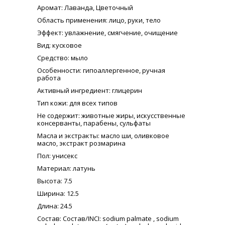
Аромат
: Лаванда, Цветочный
Область применения
: лицо, руки, тело
Эффект
: увлажнение, смягчение, очищение
Вид
: кусковое
Средство
: мыло
Особенности
: гипоаллергенное, ручная
работа
Активный ингредиент
: глицерин
Тип кожи
: для всех типов
Не содержит
: животные жиры, искусственные
консерванты, парабены, сульфаты
Масла и экстракты
: масло ши, оливковое
масло, экстракт розмарина
Пол
: унисекс
Материал
: латунь
Высота
: 7.5
Ширина
: 12.5
Длина
: 24.5
Состав
: Состав/INCI: sodium palmate , sodium