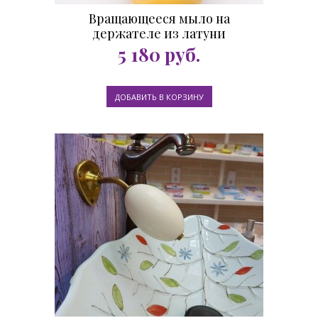
Вращающееся мыло на
держателе из латуни
ностальгия 260 гр.
5 180
руб.