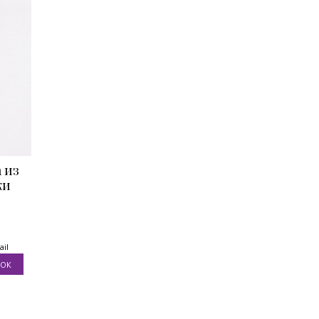
 из
ки
ail