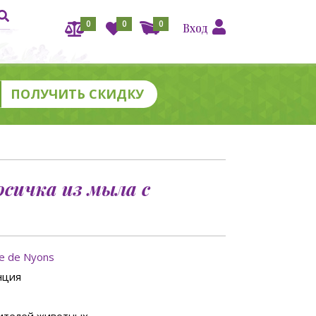
0
0
0
Вход
сичка из мыла с
ie de Nyons
нция