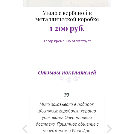
Мыло с вербеной в
металлической коробке
Фургончик 100 гр.
1 200
руб.
Товар временно отсутствует
Отзывы покупателей
скую розу и
Мыло заказывала в подарок.
Вчера побы
ках. Всё
Жестяные коробочки хорошо
шоуруме. П
моугольных
упакованы. Оперативная
Москвы ок
ир. Сейчас
доставка. Приятное общение с
доброжел
го реально
менеджером в WhatsApp.
облако неж