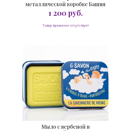
металлической коробке Башня
Корсики 100 гр.
1 200
руб.
Товар временно отсутствует
Мыло с вербеной в