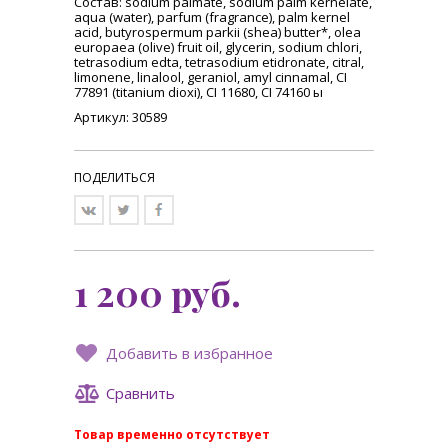
Состав
: sodium palmate, sodium palm kernelate,
aqua (water), parfum (fragrance), palm kernel
acid, butyrospermum parkii (shea) butter*, olea
europaea (olive) fruit oil, glycerin, sodium chlori,
tetrasodium edta, tetrasodium etidronate, citral,
limonene, linalool, geraniol, amyl cinnamal, CI
77891 (titanium dioxi), CI 11680, CI 74160 ы
Артикул: 30589
ПОДЕЛИТЬСЯ
1 200
руб.
Добавить в избранное
Сравнить
Товар временно отсутствует